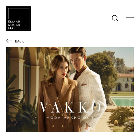
Mağaza, restaurant, etkinlik arama
BACK
POPÜLER ARAMALAR
Alışveriş
Lezzet
Eğlence
Kampanyalar
Etkinlik