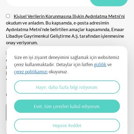
Kişisel Verilerin Korunmasına İlişkin Aydınlatma Metni’ni
okudum ve anladım. Bu kapsamda, e-posta adresimin
Aydınlatma Metni’nde belirtilen amaçlar kapsamında, Emaar
Libadiye Gayrimenkul Geliştirme A.Ş. tarafından işlenmesine
onay veriyorum.
E-posta adresim aracılığıyla tarafıma her nevi tanıtım
Size en iyi ziyaret deneyimini sağlamak için websitemiz
etkinlikleri ile ilgili duyuru ve bilgilendirmelerin
çerez kullanmaktadır. Detaylar için lütfen
gizlilik
ve
gönderilmesine, tanıtım ve pazarlama amacı ile iletişim
çerez politikamızı
okuyunuz.
kurulmasına ve ticari elektronik ileti gönderilmesine onay
veriyorum.
Hayır, daha fazla bilgi istiyorum.
UYGULAMAYI İNDİR
Evet, tüm çerezleri kabul ediyorum.
Hepsini Reddet