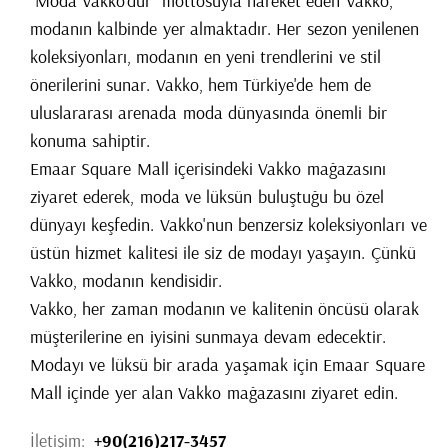
"Moda Vakko'dur" mottosuyla hareket eden Vakko,
modanın kalbinde yer almaktadır. Her sezon yenilenen
koleksiyonları, modanın en yeni trendlerini ve stil
önerilerini sunar. Vakko, hem Türkiye'de hem de
uluslararası arenada moda dünyasında önemli bir
konuma sahiptir.
Emaar Square Mall içerisindeki Vakko mağazasını
ziyaret ederek, moda ve lüksün buluştuğu bu özel
dünyayı keşfedin. Vakko'nun benzersiz koleksiyonları ve
üstün hizmet kalitesi ile siz de modayı yaşayın. Çünkü
Vakko, modanın kendisidir.
Vakko, her zaman modanın ve kalitenin öncüsü olarak
müşterilerine en iyisini sunmaya devam edecektir.
Modayı ve lüksü bir arada yaşamak için Emaar Square
Mall içinde yer alan Vakko mağazasını ziyaret edin.
İletişim:
+90(216)217-3457