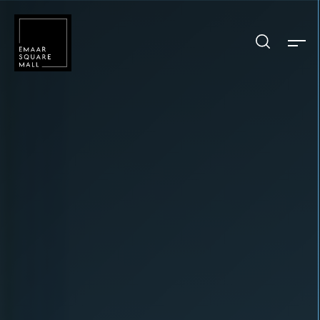
Mağaza, restaurant, etkinlik arama
POPÜLER ARAMALAR
Alışveriş
Lezzet
Eğlence
Kampanyalar
Etkinlik