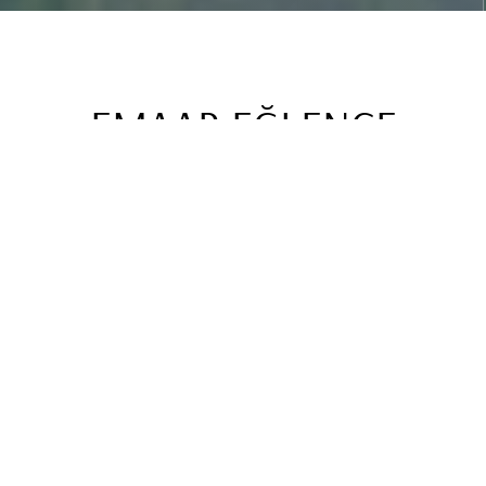
EMAAR EĞLENCE
DÜNYASI
Çocuklar ve yetişkinler için eğlenceye dair ne varsa
Emaar’da! Keşfetmek isteyenler için Emaar Eğlence
Dünyası, İstanbul’un en dikkat çeken AVM’si Emaar
Square Mall’da sizleri bekliyor. Her yaştan ziyaretçiye
hitap eden Emaar eğlence merkezi, su altı dünyası
tutkunları için Emaar Akvaryum, eşsiz manzara
deneyimi için Emaar SkyView, sinemaseverler için Paribu
Cineverse, heyecan verici bowling maçları için Play
Bowling, çocuklar için özel olarak tasarlanmış Playland,