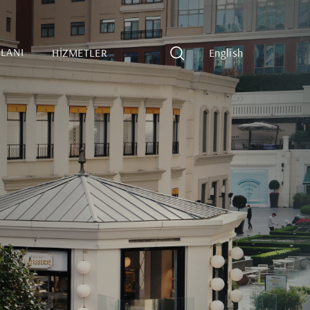
PLANI
HİZMETLER
English