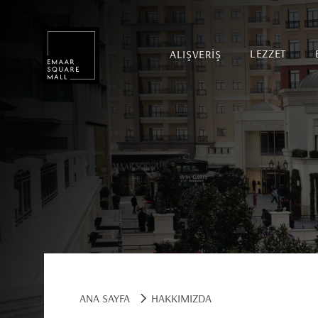
ALIŞVERİŞ
LEZZET
Mağaza, restaurant, etkinlik arama
POPÜLER ARAMALAR
ANA SAYFA
HAKKIMIZDA
Alışveriş
Lezzet
Eğlence
Kampanyalar