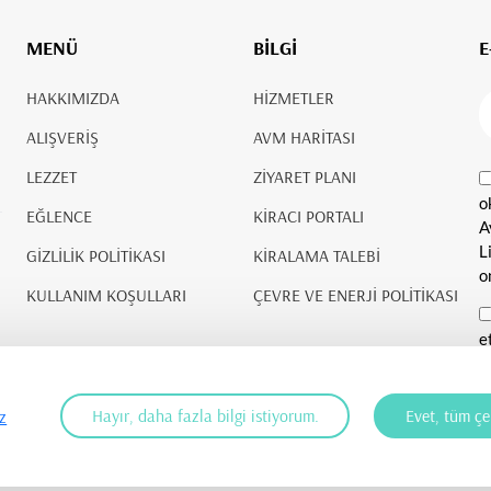
MENÜ
BİLGİ
E
HAKKIMIZDA
HİZMETLER
ALIŞVERİŞ
AVM HARİTASI
LEZZET
ZİYARET PLANI
o
EĞLENCE
KİRACI PORTALI
A
L
GİZLİLİK POLİTİKASI
KİRALAMA TALEBİ
o
KULLANIM KOŞULLARI
ÇEVRE VE ENERJİ POLİTİKASI
e
g
k
v
Hayır, daha fazla bilgi istiyorum.
Evet, tüm çe
z