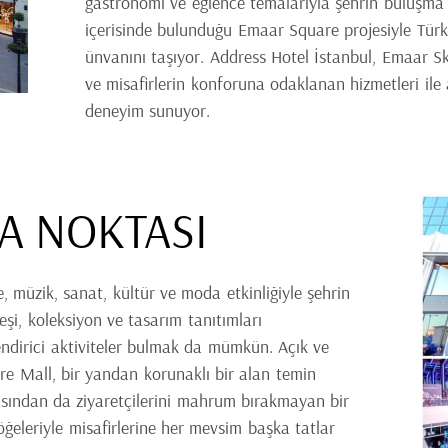
gastronomi ve eğlence temalarıyla şehrin buluşma
içerisinde bulunduğu Emaar Square projesiyle Türk
ünvanını taşıyor. Address Hotel İstanbul, Emaar Sky
ve misafirlerin konforuna odaklanan hizmetleri ile ay
deneyim sunuyor.
A NOKTASI
 müzik, sanat, kültür ve moda etkinliğiyle şehrin
şi, koleksiyon ve tasarım tanıtımları
lendirici aktiviteler bulmak da mümkün. Açık ve
e Mall, bir yandan korunaklı bir alan temin
sından da ziyaretçilerini mahrum bırakmayan bir
ğeleriyle misafirlerine her mevsim başka tatlar