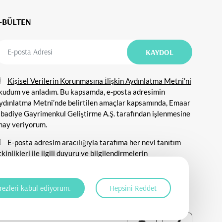
-BÜLTEN
Kişisel Verilerin Korunmasına İlişkin Aydınlatma Metni’ni
kudum ve anladım. Bu kapsamda, e-posta adresimin
ydınlatma Metni’nde belirtilen amaçlar kapsamında, Emaar
ibadiye Gayrimenkul Geliştirme A.Ş. tarafından işlenmesine
nay veriyorum.
E-posta adresim aracılığıyla tarafıma her nevi tanıtım
tkinlikleri ile ilgili duyuru ve bilgilendirmelerin
önderilmesine, tanıtım ve pazarlama amacı ile iletişim
urulmasına ve ticari elektronik ileti gönderilmesine onay
eriyorum.
rezleri kabul ediyorum.
Hepsini Reddet