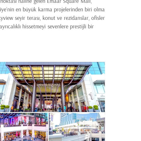
 noktası haline gelen Emaar Square Mall,
iye’nin en büyük karma projelerinden biri olma
view seyir terası, konut ve rezidanslar, ofisler
rıcalıklı hissetmeyi sevenlere prestijli bir