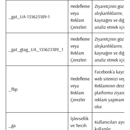
Hedefleme
Ziyaretçinin göz a
veya
alışkanlıklarını, akı
_gat_UA-135623189-1
Reklam
kaynağını ve diğer b
Çerezleri
analiz etmek için ku
Hedefleme
Ziyaretçinin göz a
veya
alışkanlıklarını, akı
_gat_gtag_UA_135623189_1
Reklam
kaynağını ve diğer b
Çerezleri
analiz etmek için ku
Facebook’a kaydol
Hedefleme
web sitemizi veya
veya
Reklamının destekle
_fbp
Reklam
platformu ziyaret e
Çerezler
reklam yapmamıza
olur.
İşlevsellik
Kullanıcıları ayırt 
_ga
ve Tercih
kullanılır.