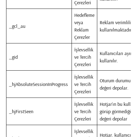
Çerezleri
Hedefleme
veya
Reklam verimliliği i
_gcl_au
Reklam
kullanılmaktadır
Çerezler
İşlevsellik
Kullanıcıları ayırt 
_gid
ve Tercih
kullanılır.
Çerezleri
İşlevsellik
Oturum durumunu 
_hjAbsoluteSessionInProgress
ve Tercih
değeri depolar.
Çerezleri
İşlevsellik
Hotjar’ın bu kullanı
_hjFirstSeen
ve Tercih
görüp görmediğini 
Çerezleri
değeri depolar
İşlevsellik
Hotjar, kullanıcı ki