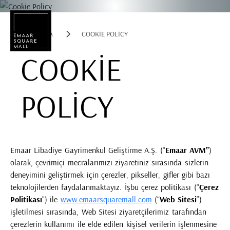
ANA SAYFA
COOKIE POLICY
Mağaza, restaurant, etkinlik arama
COOKIE
POLICY
POPÜLER ARAMALAR
Alışveriş
Lezzet
Eğlence
Emaar Libadiye Gayrimenkul Geliştirme A.Ş.
(“
Emaar AVM
”
)
olarak
, çevrimiçi mecralarımızı ziyaretiniz sırasında sizlerin
Kampanyalar
Etkinlik
deneyimini geliştirmek için çerezler, pikseller, gifler gibi bazı
teknolojilerden faydalanmaktayız. İşbu çerez politikası (“
Çerez
Politikası
”) ile
www.emaarsquaremall.com
(“
Web Sitesi
”)
işletilmesi sırasında, Web Sitesi ziyaretçilerimiz tarafından
çerezlerin kullanımı ile elde edilen kişisel verilerin işlenmesine