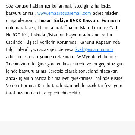
Söz konusu haklarınızı kullanmak istediğiniz hallerde,
başvurularınızı,
www.emaarsquaremall.com
adresimizden
ulaşabileceğiniz
Emaar Türkiye KVKK Başvuru Formu
’nu
doldurarak ve çıktısını alarak
Ünalan Mah. Libadiye Cad.
No:82F, K:1, Üsküdar/İstanbul
başvuru adresine zarfın
üzerinde “Kişisel Verilerin Korunması Kanunu Kapsamında
Bilgi Talebi” yazılacak şekilde
veya
kvkk@emaar.com.tr
adresine e-posta göndererek Emaar AVM’ye iletebilirsiniz.
Talebinizin niteliğine göre en kısa sürede ve en geç otuz gün
içinde başvurularınız ücretsiz olarak sonuçlandırılacaktır;
ancak işlemin ayrıca bir maliyet gerektirmesi halinde Kişisel
Verileri Koruma Kurulu tarafından belirlenecek tarifeye göre
tarafınızdan ücret talep edilebilecektir.