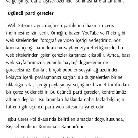
ve gelişmiş, daha kişisel özellikler sunmasına olanak tanır.
Üçüncü parti çerezler
Web Sitemiz ayrıca üçüncü partilerin cihazınıza çerez
indirmesine izin verir. Örneğin, bazen YouTube ve Flickr gibi
web sitelerinden fotoğraf ve video içeriği yerleştiririz. Söz
konusu içeriği barındıran bir sayfayı ziyaret ettiğinizde, bu
web sitelerinden gelen çerezler karşınıza çıkabilir. Ayrıca, bazı
web sayfalarımızda gömülü ‘paylaş’ düğmelerini de
göreceksiniz. Bunlar, birçok popüler sosyal ağ üzerinden
kolayca içerik paylaşmanızı sağlar. Bu düğmelerden birine
tıkladığınızda, içeriği paylaşmayı seçtiğiniz hizmet tarafından
bir çerez yüklenebilir. Bu üçüncü parti çerezler, kontrolümüz
altında değildir. Kullanımları hakkında daha fazla bilgi için
lütfen ilgili üçüncü parti web sitesini ziyaret edin.
İşbu Çerez Politikası’nda belirtilen amaçlar doğrultusunda,
Kişisel Verilerin Korunması Kanunu’nun