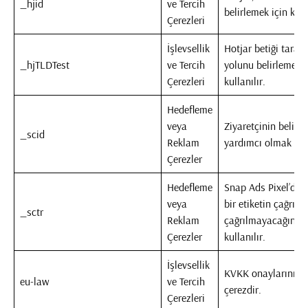
_hjid
ve Tercih
belirlemek için kull
Çerezleri
İşlevsellik
Hotjar betiği taraf
_hjTLDTest
ve Tercih
yolunu belirlemek i
Çerezleri
kullanılır.
Hedefleme
veya
Ziyaretçinin belirl
_scid
Reklam
yardımcı olmak için 
Çerezler
Hedefleme
Snap Ads Pixel’de 
veya
bir etiketin çağrılıp
_sctr
Reklam
çağrılmayacağını be
Çerezler
kullanılır.
İşlevsellik
KVKK onaylarının t
eu-law
ve Tercih
çerezdir.
Çerezleri