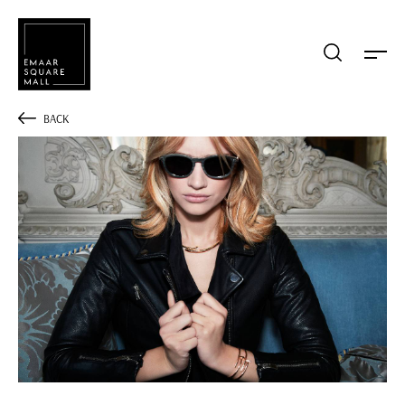
Mağaza, restaurant, etkinlik arama
BACK
POPÜLER ARAMALAR
Alışveriş
Lezzet
Eğlence
Kampanyalar
Etkinlik