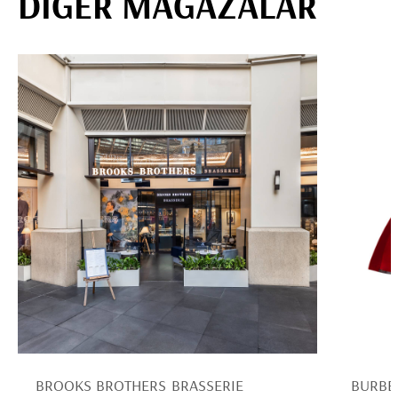
DİĞER MAĞAZALAR
BROOKS BROTHERS BRASSERIE
BURBE