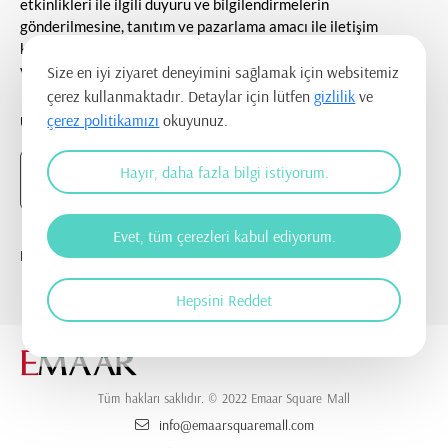
etkinlikleri ile ilgili duyuru ve bilgilendirmelerin
gönderilmesine, tanıtım ve pazarlama amacı ile iletişim
kurulmasına ve ticari elektronik ileti gönderilmesine onay
veriyorum.
Size en iyi ziyaret deneyimini sağlamak için websitemiz
çerez kullanmaktadır. Detaylar için lütfen
gizlilik
ve
çerez politikamızı
okuyunuz.
UYGULAMAYI İNDİR
Hayır, daha fazla bilgi istiyorum.
Evet, tüm çerezleri kabul ediyorum.
BİZİ TAKİP EDİN
Hepsini Reddet
Tüm hakları saklıdır. © 2022 Emaar Square Mall
info@emaarsquaremall.com