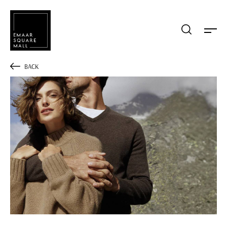
Mağaza, restaurant, etkinlik arama
BACK
POPÜLER ARAMALAR
Alışveriş
Lezzet
Eğlence
Kampanyalar
Etkinlik