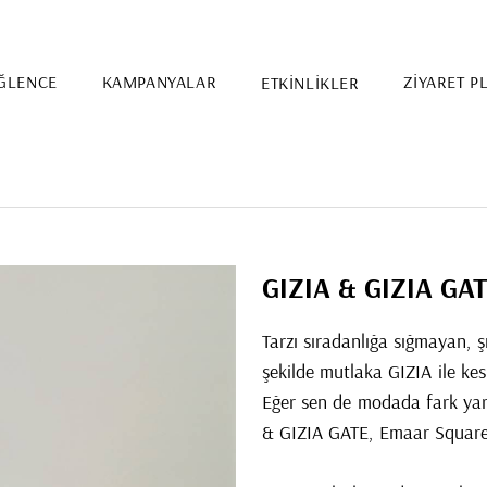
ĞLENCE
KAMPANYALAR
ETKİNLİKLER
ZİYARET P
GIZIA & GIZIA GA
Tarzı sıradanlığa sığmayan, ş
şekilde mutlaka GIZIA ile kesi
Eğer sen de modada fark yar
& GIZIA GATE, Emaar Square 
Etkinlik