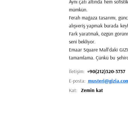
Aynı çatı altında hem sofist
mümkün.
Ferah mağaza tasarımı, günce
alışveriş yapmak burada key
Fark yaratmak, özgün görünm
seni bekliyor.
Emaar Square Mall’daki GIZ
tamamlama. Çünkü bu şehirde 
İletişim:
+90(212)320-3737
E-posta:
musteri@gizia.co
Kat:
Zemin kat