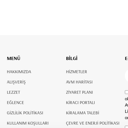
MENÜ
BİLGİ
E
HAKKIMIZDA
HİZMETLER
ALIŞVERİŞ
AVM HARİTASI
LEZZET
ZİYARET PLANI
o
EĞLENCE
KİRACI PORTALI
A
L
GİZLİLİK POLİTİKASI
KİRALAMA TALEBİ
o
KULLANIM KOŞULLARI
ÇEVRE VE ENERJİ POLİTİKASI