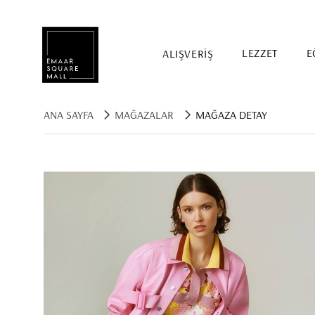
ALIŞVERİŞ
LEZZET
E
ANA SAYFA
MAĞAZALAR
MAĞAZA DETAY
Mağaza, restaurant, etkinlik arama
POPÜLER ARAMALAR
Alışveriş
Lezzet
Eğlence
Kampanyalar