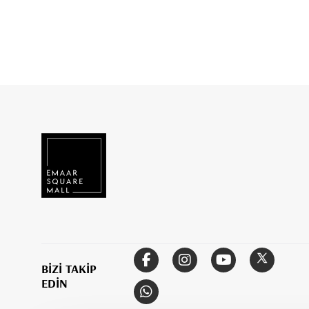
BİZİ TAKİP
EDİN