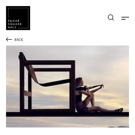
Mağaza, restaurant, etkinlik arama
BACK
POPÜLER ARAMALAR
Alışveriş
Lezzet
Eğlence
Kampanyalar
Etkinlik