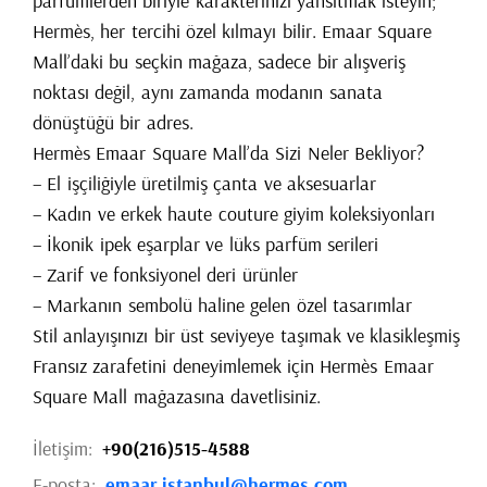
parfümlerden biriyle karakterinizi yansıtmak isteyin;
Hermès, her tercihi özel kılmayı bilir. Emaar Square
Mall’daki bu seçkin mağaza, sadece bir alışveriş
noktası değil, aynı zamanda modanın sanata
dönüştüğü bir adres.
Hermès Emaar Square Mall’da Sizi Neler Bekliyor?
– El işçiliğiyle üretilmiş çanta ve aksesuarlar
– Kadın ve erkek haute couture giyim koleksiyonları
– İkonik ipek eşarplar ve lüks parfüm serileri
– Zarif ve fonksiyonel deri ürünler
– Markanın sembolü haline gelen özel tasarımlar
Stil anlayışınızı bir üst seviyeye taşımak ve klasikleşmiş
Fransız zarafetini deneyimlemek için Hermès Emaar
Square Mall mağazasına davetlisiniz.
İletişim:
+90(216)515-4588
E-posta:
emaar.istanbul@hermes.com