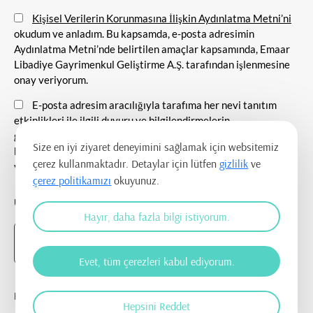
Kişisel Verilerin Korunmasına İlişkin Aydınlatma Metni’ni
okudum ve anladım. Bu kapsamda, e-posta adresimin
Aydınlatma Metni’nde belirtilen amaçlar kapsamında, Emaar
Libadiye Gayrimenkul Geliştirme A.Ş. tarafından işlenmesine
onay veriyorum.
E-posta adresim aracılığıyla tarafıma her nevi tanıtım
etkinlikleri ile ilgili duyuru ve bilgilendirmelerin
gönderilmesine, tanıtım ve pazarlama amacı ile iletişim
Size en iyi ziyaret deneyimini sağlamak için websitemiz
kurulmasına ve ticari elektronik ileti gönderilmesine onay
çerez kullanmaktadır. Detaylar için lütfen
gizlilik
ve
veriyorum.
çerez politikamızı
okuyunuz.
UYGULAMAYI İNDİR
Hayır, daha fazla bilgi istiyorum.
Evet, tüm çerezleri kabul ediyorum.
BİZİ TAKİP EDİN
Hepsini Reddet