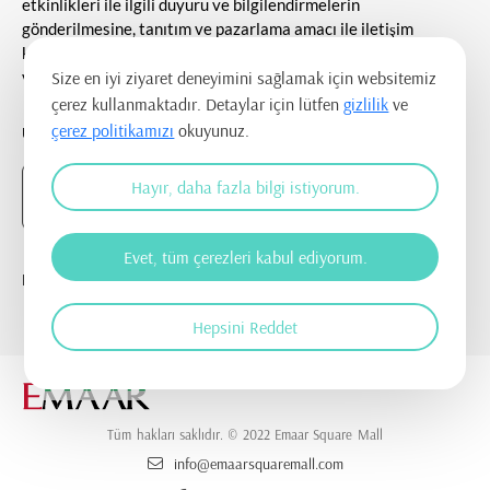
etkinlikleri ile ilgili duyuru ve bilgilendirmelerin
gönderilmesine, tanıtım ve pazarlama amacı ile iletişim
kurulmasına ve ticari elektronik ileti gönderilmesine onay
veriyorum.
Size en iyi ziyaret deneyimini sağlamak için websitemiz
çerez kullanmaktadır. Detaylar için lütfen
gizlilik
ve
çerez politikamızı
okuyunuz.
UYGULAMAYI İNDİR
Hayır, daha fazla bilgi istiyorum.
Evet, tüm çerezleri kabul ediyorum.
BİZİ TAKİP EDİN
Hepsini Reddet
Tüm hakları saklıdır. © 2022 Emaar Square Mall
info@emaarsquaremall.com