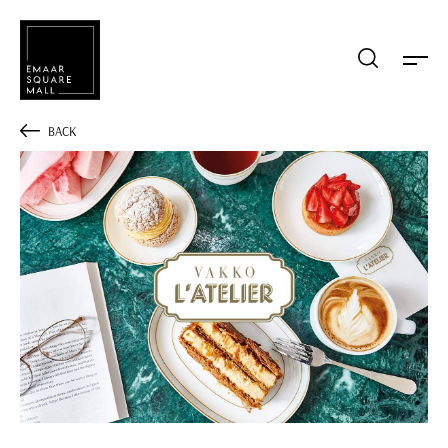
Mağaza, restaurant, etkinlik arama
BACK
POPÜLER ARAMALAR
Alışveriş
Lezzet
Eğlence
Kampanyalar
Etkinlik