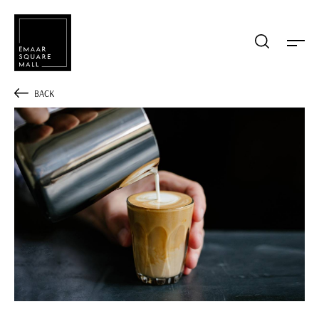
Mağaza, restaurant, etkinlik arama
BACK
POPÜLER ARAMALAR
Alışveriş
Lezzet
Eğlence
Kampanyalar
Etkinlik