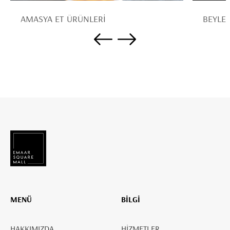
AMASYA ET ÜRÜNLERİ
BEYLER
MENÜ
BİLGİ
HAKKIMIZDA
HİZMETLER