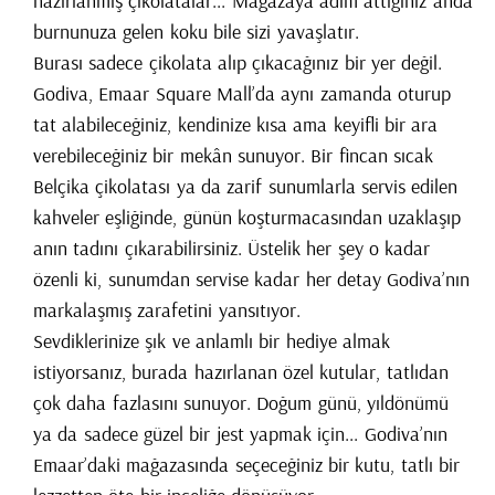
hazırlanmış çikolatalar... Mağazaya adım attığınız anda
burnunuza gelen koku bile sizi yavaşlatır.
Burası sadece çikolata alıp çıkacağınız bir yer değil.
Godiva, Emaar Square Mall’da aynı zamanda oturup
tat alabileceğiniz, kendinize kısa ama keyifli bir ara
verebileceğiniz bir mekân sunuyor. Bir fincan sıcak
Belçika çikolatası ya da zarif sunumlarla servis edilen
kahveler eşliğinde, günün koşturmacasından uzaklaşıp
anın tadını çıkarabilirsiniz. Üstelik her şey o kadar
özenli ki, sunumdan servise kadar her detay Godiva’nın
markalaşmış zarafetini yansıtıyor.
Sevdiklerinize şık ve anlamlı bir hediye almak
istiyorsanız, burada hazırlanan özel kutular, tatlıdan
çok daha fazlasını sunuyor. Doğum günü, yıldönümü
ya da sadece güzel bir jest yapmak için... Godiva’nın
Emaar’daki mağazasında seçeceğiniz bir kutu, tatlı bir