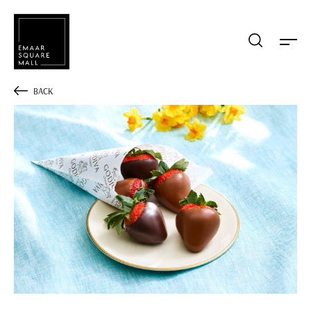
Mağaza, restaurant, etkinlik arama
BACK
POPÜLER ARAMALAR
Alışveriş
Lezzet
Eğlence
Kampanyalar
Etkinlik