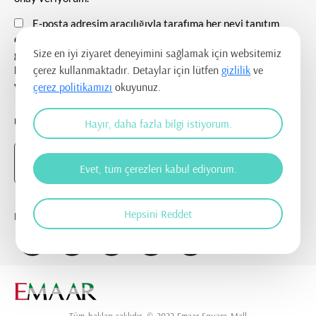
E-posta adresim aracılığıyla tarafıma her nevi tanıtım
etkinlikleri ile ilgili duyuru ve bilgilendirmelerin
Size en iyi ziyaret deneyimini sağlamak için websitemiz
gönderilmesine, tanıtım ve pazarlama amacı ile iletişim
çerez kullanmaktadır. Detaylar için lütfen
gizlilik
ve
kurulmasına ve ticari elektronik ileti gönderilmesine onay
veriyorum.
çerez politikamızı
okuyunuz.
UYGULAMAYI İNDİR
Hayır, daha fazla bilgi istiyorum.
Evet, tüm çerezleri kabul ediyorum.
Hepsini Reddet
BİZİ TAKİP EDİN