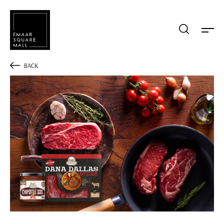
Mağaza, restaurant, etkinlik arama
BACK
POPÜLER ARAMALAR
Alışveriş
Lezzet
Eğlence
Kampanyalar
Etkinlik