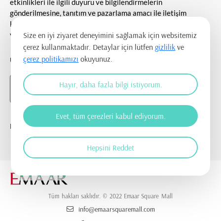
etkinlikleri ile ilgili duyuru ve bilgilendirmelerin
gönderilmesine, tanıtım ve pazarlama amacı ile iletişim
kurulmasına ve ticari elektronik ileti gönderilmesine onay
veriyorum.
Size en iyi ziyaret deneyimini sağlamak için websitemiz
çerez kullanmaktadır. Detaylar için lütfen
gizlilik
ve
çerez politikamızı
okuyunuz.
UYGULAMAYI İNDİR
Hayır, daha fazla bilgi istiyorum.
Evet, tüm çerezleri kabul ediyorum.
BİZİ TAKİP EDİN
Hepsini Reddet
Tüm hakları saklıdır. © 2022 Emaar Square Mall
info@emaarsquaremall.com