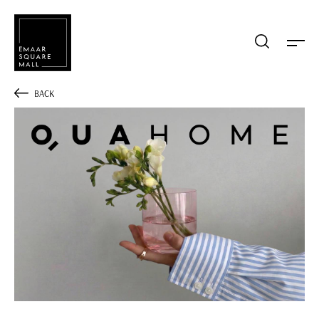
Mağaza, restaurant, etkinlik arama
BACK
POPÜLER ARAMALAR
Alışveriş
Lezzet
Eğlence
Kampanyalar
Etkinlik