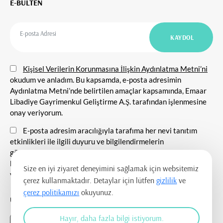
E-BÜLTEN
Kişisel Verilerin Korunmasına İlişkin Aydınlatma Metni’ni
okudum ve anladım. Bu kapsamda, e-posta adresimin
Aydınlatma Metni’nde belirtilen amaçlar kapsamında, Emaar
Libadiye Gayrimenkul Geliştirme A.Ş. tarafından işlenmesine
onay veriyorum.
E-posta adresim aracılığıyla tarafıma her nevi tanıtım
etkinlikleri ile ilgili duyuru ve bilgilendirmelerin
gönderilmesine, tanıtım ve pazarlama amacı ile iletişim
kurulmasına ve ticari elektronik ileti gönderilmesine onay
Size en iyi ziyaret deneyimini sağlamak için websitemiz
veriyorum.
çerez kullanmaktadır. Detaylar için lütfen
gizlilik
ve
çerez politikamızı
okuyunuz.
UYGULAMAYI İNDİR
Hayır, daha fazla bilgi istiyorum.