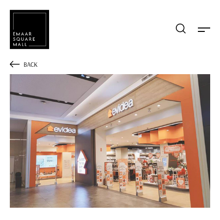
Mağaza, restaurant, etkinlik arama
BACK
POPÜLER ARAMALAR
Alışveriş
Lezzet
Eğlence
Kampanyalar
Etkinlik