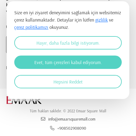
kurulmasına ve ticari elektronik ileti gönderilmesine onay
veriyorum.
Size en iyi ziyaret deneyimini sağlamak için websitemiz
çerez kullanmaktadır. Detaylar için lütfen
gizlilik
ve
UYGULAMAYI İNDİR
çerez politikamızı
okuyunuz.
Hayır, daha fazla bilgi istiyorum.
Evet, tüm çerezleri kabul ediyorum.
BİZİ TAKİP EDİN
Hepsini Reddet
Tüm hakları saklıdır. © 2022 Emaar Square Mall
info@emaarsquaremall.com
+908502908090