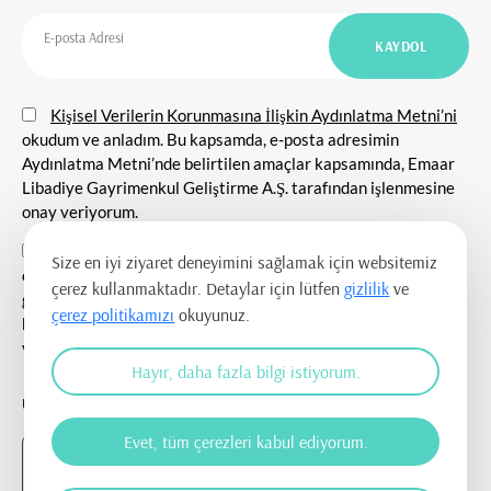
Kişisel Verilerin Korunmasına İlişkin Aydınlatma Metni’ni
okudum ve anladım. Bu kapsamda, e-posta adresimin
Aydınlatma Metni’nde belirtilen amaçlar kapsamında, Emaar
Libadiye Gayrimenkul Geliştirme A.Ş. tarafından işlenmesine
onay veriyorum.
E-posta adresim aracılığıyla tarafıma her nevi tanıtım
Size en iyi ziyaret deneyimini sağlamak için websitemiz
etkinlikleri ile ilgili duyuru ve bilgilendirmelerin
çerez kullanmaktadır. Detaylar için lütfen
gizlilik
ve
gönderilmesine, tanıtım ve pazarlama amacı ile iletişim
çerez politikamızı
okuyunuz.
kurulmasına ve ticari elektronik ileti gönderilmesine onay
veriyorum.
Hayır, daha fazla bilgi istiyorum.
UYGULAMAYI İNDİR
Evet, tüm çerezleri kabul ediyorum.