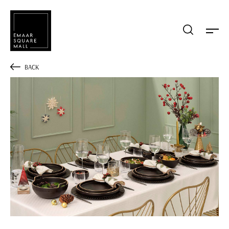
Mağaza, restaurant, etkinlik arama
BACK
POPÜLER ARAMALAR
Alışveriş
Lezzet
Eğlence
Kampanyalar
Etkinlik