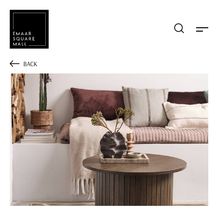
Mağaza, restaurant, etkinlik arama
BACK
POPÜLER ARAMALAR
Alışveriş
Lezzet
Eğlence
Kampanyalar
Etkinlik