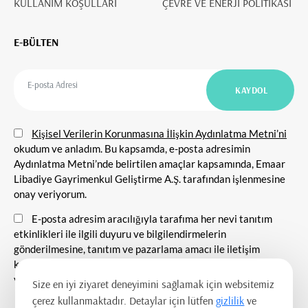
KULLANIM KOŞULLARI
ÇEVRE VE ENERJİ POLİTİKASI
E-BÜLTEN
Kişisel Verilerin Korunmasına İlişkin Aydınlatma Metni’ni
okudum ve anladım. Bu kapsamda, e-posta adresimin
Aydınlatma Metni’nde belirtilen amaçlar kapsamında, Emaar
Libadiye Gayrimenkul Geliştirme A.Ş. tarafından işlenmesine
onay veriyorum.
E-posta adresim aracılığıyla tarafıma her nevi tanıtım
etkinlikleri ile ilgili duyuru ve bilgilendirmelerin
gönderilmesine, tanıtım ve pazarlama amacı ile iletişim
kurulmasına ve ticari elektronik ileti gönderilmesine onay
veriyorum.
Size en iyi ziyaret deneyimini sağlamak için websitemiz
çerez kullanmaktadır. Detaylar için lütfen
gizlilik
ve