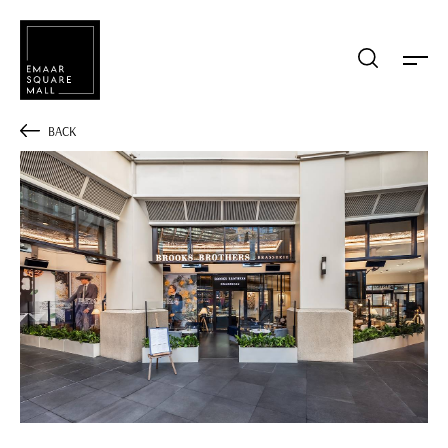
Mağaza, restaurant, etkinlik arama
BACK
POPÜLER ARAMALAR
Alışveriş
Lezzet
Eğlence
Kampanyalar
Etkinlik