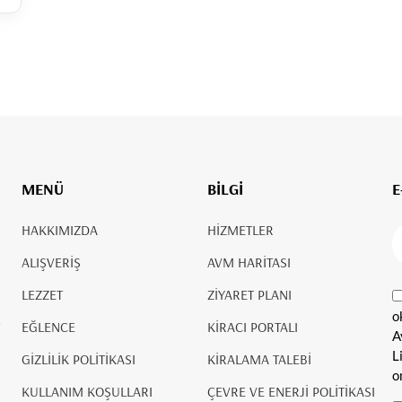
MENÜ
BİLGİ
E
HAKKIMIZDA
HİZMETLER
ALIŞVERİŞ
AVM HARİTASI
LEZZET
ZİYARET PLANI
o
EĞLENCE
KİRACI PORTALI
A
L
GİZLİLİK POLİTİKASI
KİRALAMA TALEBİ
o
KULLANIM KOŞULLARI
ÇEVRE VE ENERJİ POLİTİKASI