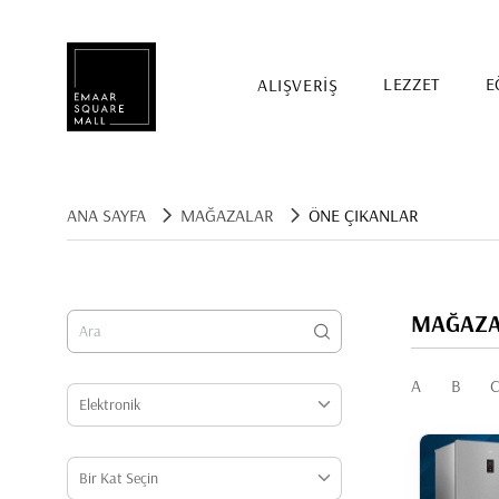
ALIŞVERİŞ
LEZZET
E
Mağaza, restaurant, etkinlik arama
ANA SAYFA
MAĞAZALAR
ÖNE ÇIKANLAR
MAĞAZA 
A
B
POPÜLER ARAMALAR
Alışveriş
Lezzet
Eğlence
Kampanyalar