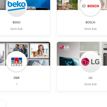
BEKO
BOSCH
Servis Katı
Servis Katı
D&R
LG
-1
Servis Katı