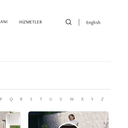
LANI
HİZMETLER
English
P
Q
R
S
T
U
V
W
X
Y
Z