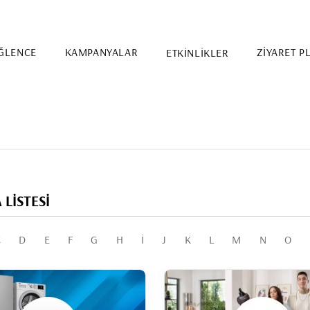
ĞLENCE
KAMPANYALAR
ETKİNLİKLER
ZİYARET P
LİSTESİ
C
D
E
F
G
H
I
J
K
L
M
N
O
Etkinlik