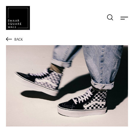
Mağaza, restaurant, etkinlik arama
BACK
POPÜLER ARAMALAR
Alışveriş
Lezzet
Eğlence
Kampanyalar
Etkinlik