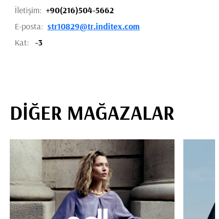
İletişim:
+90(216)504-5662
E-posta:
str10829@tr.inditex.com
Kat:
-3
DİĞER MAĞAZALAR