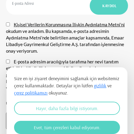
Kişisel Verilerin Korunmasına İlişkin Aydınlatma Metni’ni
okudum ve anladım. Bu kapsamda, e-posta adresimin
Aydınlatma Metni’nde belirtilen amaçlar kapsamında, Emaar
Libadiye Gayrimenkul Geliştirme A.Ş. tarafından işlenmesine
onay veriyorum.
E-posta adresim aracılığıyla tarafıma her nevi tanıtım
etkinlikleri ile ilgili duyuru ve bilgilendirmelerin
gönderilmesine, tanıtım ve pazarlama amacı ile iletişim
Size en iyi ziyaret deneyimini sağlamak için websitemiz
kurulmasına ve ticari elektronik ileti gönderilmesine onay
çerez kullanmaktadır. Detaylar için lütfen
gizlilik
ve
veriyorum.
çerez politikamızı
okuyunuz.
UYGULAMAYI İNDİR
Hayır, daha fazla bilgi istiyorum.
Evet, tüm çerezleri kabul ediyorum.