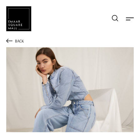
Mağaza, restaurant, etkinlik arama
BACK
POPÜLER ARAMALAR
Alışveriş
Lezzet
Eğlence
Kampanyalar
Etkinlik