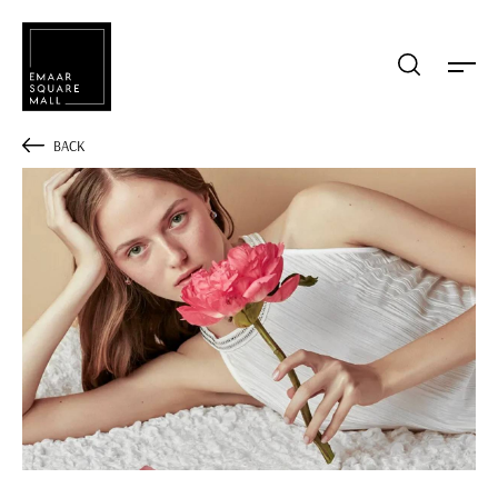
Mağaza, restaurant, etkinlik arama
BACK
POPÜLER ARAMALAR
Alışveriş
Lezzet
Eğlence
Kampanyalar
Etkinlik