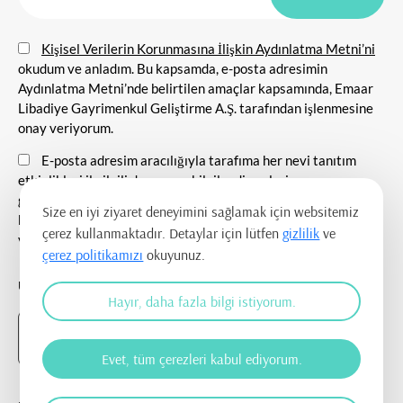
Kişisel Verilerin Korunmasına İlişkin Aydınlatma Metni’ni
okudum ve anladım. Bu kapsamda, e-posta adresimin
Aydınlatma Metni’nde belirtilen amaçlar kapsamında, Emaar
Libadiye Gayrimenkul Geliştirme A.Ş. tarafından işlenmesine
onay veriyorum.
E-posta adresim aracılığıyla tarafıma her nevi tanıtım
etkinlikleri ile ilgili duyuru ve bilgilendirmelerin
gönderilmesine, tanıtım ve pazarlama amacı ile iletişim
Size en iyi ziyaret deneyimini sağlamak için websitemiz
kurulmasına ve ticari elektronik ileti gönderilmesine onay
çerez kullanmaktadır. Detaylar için lütfen
gizlilik
ve
veriyorum.
çerez politikamızı
okuyunuz.
UYGULAMAYI İNDİR
Hayır, daha fazla bilgi istiyorum.
Evet, tüm çerezleri kabul ediyorum.