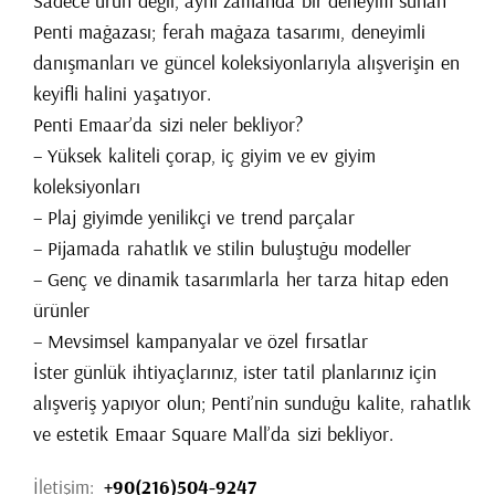
Sadece ürün değil, aynı zamanda bir deneyim sunan
Penti mağazası; ferah mağaza tasarımı, deneyimli
danışmanları ve güncel koleksiyonlarıyla alışverişin en
keyifli halini yaşatıyor.
Penti Emaar’da sizi neler bekliyor?
– Yüksek kaliteli çorap, iç giyim ve ev giyim
koleksiyonları
– Plaj giyimde yenilikçi ve trend parçalar
– Pijamada rahatlık ve stilin buluştuğu modeller
– Genç ve dinamik tasarımlarla her tarza hitap eden
ürünler
– Mevsimsel kampanyalar ve özel fırsatlar
İster günlük ihtiyaçlarınız, ister tatil planlarınız için
alışveriş yapıyor olun; Penti’nin sunduğu kalite, rahatlık
ve estetik Emaar Square Mall’da sizi bekliyor.
İletişim:
+90(216)504-9247