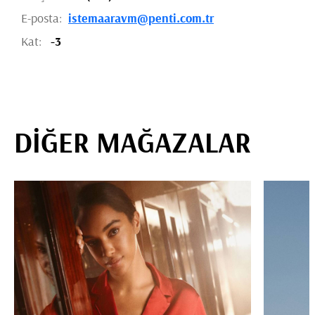
E-posta:
istemaaravm@penti.com.tr
Kat:
-3
DİĞER MAĞAZALAR