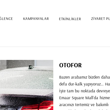
ĞLENCE
KAMPANYALAR
ETKİNLİKLER
ZİYARET P
OTOFOR
Bazen arabamız bizden daha 
defa dur-kalk yapıyoruz… Hal
İşte tam bu noktada devreye 
Emaar Square Mall’da hizmet
aracınızı tertemiz ve bakımlı
Etkinlik