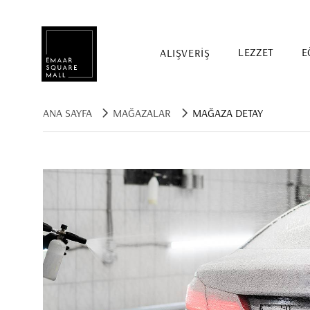
ALIŞVERİŞ
LEZZET
E
ANA SAYFA
MAĞAZALAR
MAĞAZA DETAY
Mağaza, restaurant, etkinlik arama
POPÜLER ARAMALAR
Alışveriş
Lezzet
Eğlence
Kampanyalar