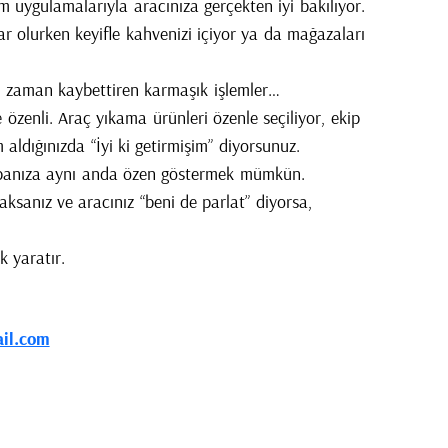
m uygulamalarıyla aracınıza gerçekten iyi bakılıyor.
ar olurken keyifle kahvenizi içiyor ya da mağazaları
e zaman kaybettiren karmaşık işlemler…
 özenli. Araç yıkama ürünleri özenle seçiliyor, ekip
im aldığınızda “İyi ki getirmişim” diyorsunuz.
banıza aynı anda özen göstermek mümkün.
sanız ve aracınız “beni de parlat” diyorsa,
 yaratır.
il.com