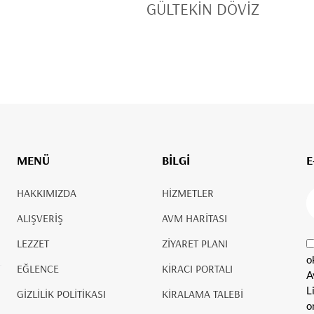
GÜLTEKİN DÖVİZ
MENÜ
BİLGİ
E
HAKKIMIZDA
HİZMETLER
ALIŞVERİŞ
AVM HARİTASI
LEZZET
ZİYARET PLANI
o
EĞLENCE
KİRACI PORTALI
A
L
GİZLİLİK POLİTİKASI
KİRALAMA TALEBİ
o