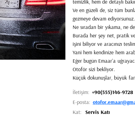
temizlik, hem de detaylı bakı
Ve en güzeli de, siz tüm bunl
gezmeye devam ediyorsunuz.
Ne sıradan bir yıkama, ne d
Burada her şey net, pratik ve
işini biliyor ve aracınızı tesl
Yani hem kendinize hem ara
Eğer bugün Emaar’a uğrayacak
Otoför sizi bekliyor.
Küçük dokunuşlar, büyük fark
İletişim:
+90(555)146-9728
E-posta:
otofor.emaar@gma
Kat:
Servis Katı