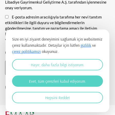
Libadiye Gayrimenkul Geliştirme A.Ş. tarafından işlenmesine
onay veriyorum.
E-posta adresim aracılığıyla tarafıma her nevi tanıtım
etkinlikleri ile ilgili duyuru ve bilgilendirmelerin
gönderilmesine, tanıtım ve pazarlama amacı ile iletişim
kurulmasına ve ticari elektronik ileti gönderilmesine onay
Size en iyi ziyaret deneyimini sağlamak için websitemiz
veriyorum.
çerez kullanmaktadır. Detaylar için lütfen
gizlilik
ve
çerez politikamızı
okuyunuz.
UYGULAMAYI İNDİR
Hayır, daha fazla bilgi istiyorum.
Evet, tüm çerezleri kabul ediyorum.
BİZİ TAKİP EDİN
Hepsini Reddet