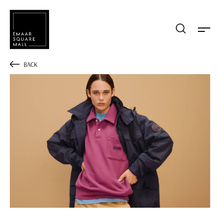
Mağaza, restaurant, etkinlik arama
BACK
POPÜLER ARAMALAR
Alışveriş
Lezzet
Eğlence
Kampanyalar
Etkinlik