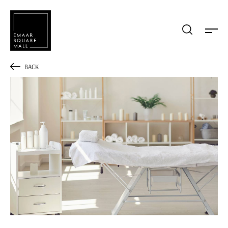
Mağaza, restaurant, etkinlik arama
BACK
POPÜLER ARAMALAR
Alışveriş
Lezzet
Eğlence
Kampanyalar
Etkinlik