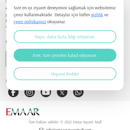
E-posta adresim aracılığıyla tarafıma her nevi tanıtım
Size en iyi ziyaret deneyimini sağlamak için websitemiz
etkinlikleri ile ilgili duyuru ve bilgilendirmelerin
gönderilmesine, tanıtım ve pazarlama amacı ile iletişim
çerez kullanmaktadır. Detaylar için lütfen
gizlilik
ve
kurulmasına ve ticari elektronik ileti gönderilmesine onay
çerez politikamızı
okuyunuz.
veriyorum.
Hayır, daha fazla bilgi istiyorum.
UYGULAMAYI İNDİR
Evet, tüm çerezleri kabul ediyorum.
Hepsini Reddet
BİZİ TAKİP EDİN
Tüm hakları saklıdır. © 2022 Emaar Square Mall
info@emaarsquaremall.com