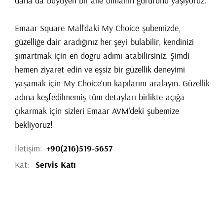
daha da büyüyen bir aile olmanın gururunu yaşıyoruz.
Emaar Square Mall'daki My Choice şubemizde,
güzelliğe dair aradığınız her şeyi bulabilir, kendinizi
şımartmak için en doğru adımı atabilirsiniz. Şimdi
hemen ziyaret edin ve eşsiz bir güzellik deneyimi
yaşamak için My Choice’un kapılarını aralayın. Güzellik
adına keşfedilmemiş tüm detayları birlikte açığa
çıkarmak için sizleri Emaar AVM'deki şubemize
bekliyoruz!
İletişim:
+90(216)519-5657
Kat:
Servis Katı