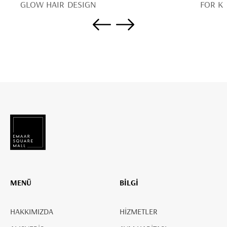
GLOW HAIR DESIGN
FOR KI
MENÜ
BİLGİ
HAKKIMIZDA
HİZMETLER