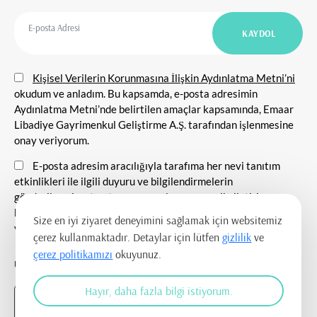
Kişisel Verilerin Korunmasına İlişkin Aydınlatma Metni’ni
okudum ve anladım. Bu kapsamda, e-posta adresimin
Aydınlatma Metni’nde belirtilen amaçlar kapsamında, Emaar
Libadiye Gayrimenkul Geliştirme A.Ş. tarafından işlenmesine
onay veriyorum.
E-posta adresim aracılığıyla tarafıma her nevi tanıtım
etkinlikleri ile ilgili duyuru ve bilgilendirmelerin
gönderilmesine, tanıtım ve pazarlama amacı ile iletişim
kurulmasına ve ticari elektronik ileti gönderilmesine onay
Size en iyi ziyaret deneyimini sağlamak için websitemiz
veriyorum.
çerez kullanmaktadır. Detaylar için lütfen
gizlilik
ve
çerez politikamızı
okuyunuz.
UYGULAMAYI İNDİR
Hayır, daha fazla bilgi istiyorum.