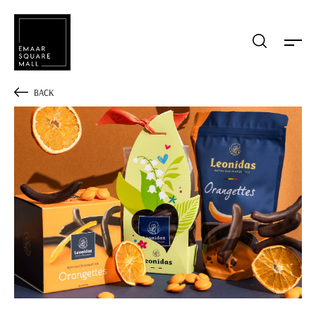
Mağaza, restaurant, etkinlik arama
BACK
POPÜLER ARAMALAR
Alışveriş
Lezzet
Eğlence
Kampanyalar
Etkinlik