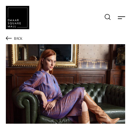
Mağaza, restaurant, etkinlik arama
BACK
POPÜLER ARAMALAR
Alışveriş
Lezzet
Eğlence
Kampanyalar
Etkinlik