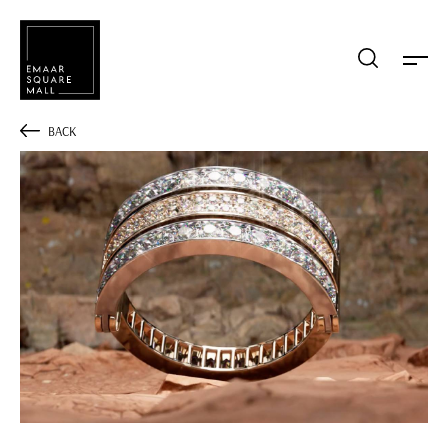
Mağaza, restaurant, etkinlik arama
BACK
POPÜLER ARAMALAR
Alışveriş
Lezzet
Eğlence
Kampanyalar
Etkinlik