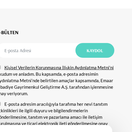
-BÜLTEN
Kişisel Verilerin Korunmasına İlişkin Aydınlatma Metni’ni
kudum ve anladım. Bu kapsamda, e-posta adresimin
ydınlatma Metni’nde belirtilen amaçlar kapsamında, Emaar
ibadiye Gayrimenkul Geliştirme A.Ş. tarafından işlenmesine
nay veriyorum.
E-posta adresim aracılığıyla tarafıma her nevi tanıtım
tkinlikleri ile ilgili duyuru ve bilgilendirmelerin
önderilmesine, tanıtım ve pazarlama amacı ile iletişim
urulmasına ve ticari elektronik ileti gönderilmesine onay
eriyorum.