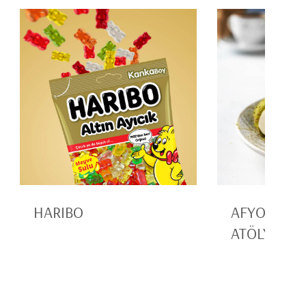
HARIBO
AFYON LO
ATÖLYESİ