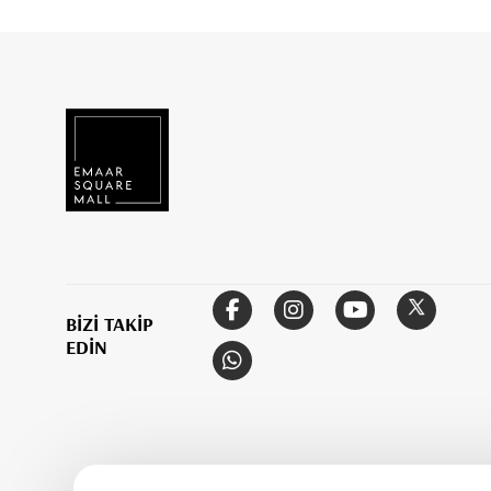
BİZİ TAKİP
EDİN