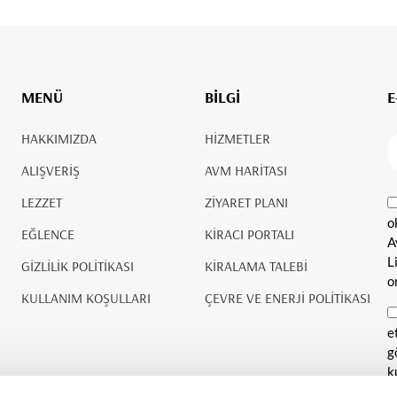
MENÜ
BİLGİ
E
HAKKIMIZDA
HİZMETLER
ALIŞVERİŞ
AVM HARİTASI
LEZZET
ZİYARET PLANI
o
EĞLENCE
KİRACI PORTALI
A
L
GİZLİLİK POLİTİKASI
KİRALAMA TALEBİ
o
KULLANIM KOŞULLARI
ÇEVRE VE ENERJİ POLİTİKASI
e
g
k
v