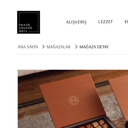
ALIŞVERİŞ
LEZZET
E
ANA SAYFA
MAĞAZALAR
MAĞAZA DETAY
Mağaza, restaurant, etkinlik arama
POPÜLER ARAMALAR
Alışveriş
Lezzet
Eğlence
Kampanyalar