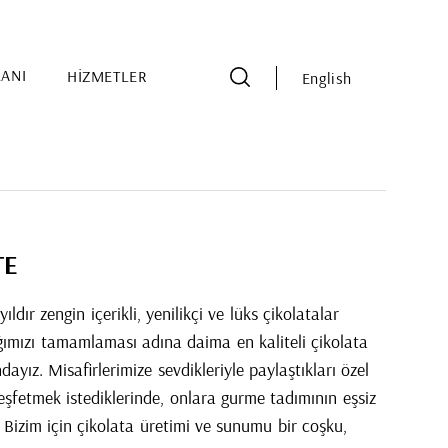
LANI
HİZMETLER
English
TE
dır zengin içerikli, yenilikçi ve lüks çikolatalar
ığımızı tamamlaması adına daima en kaliteli çikolata
ndayız. Misafirlerimize sevdikleriyle paylaştıkları özel
eşfetmek istediklerinde, onlara gurme tadımının eşsiz
 Bizim için çikolata üretimi ve sunumu bir coşku,