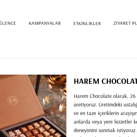
ĞLENCE
KAMPANYALAR
ETKİNLİKLER
ZİYARET P
HAREM CHOCOLA
Harem Chocolate olarak, 26 yıl
üretiyoruz. Üretimdeki ustal
ve en taze içeriklerin arayışı
anlarda veya yeni lezzetler k
deneyimini sunmak istiyoruz.
Etkinlik