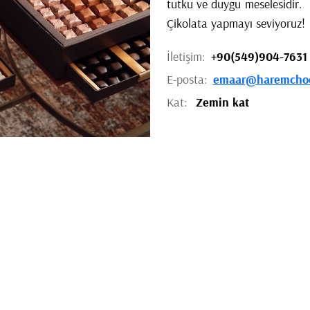
tutku ve duygu meselesidir.
Çikolata yapmayı seviyoruz!
İletişim:
+90(549)904-7631
E-posta:
emaar@haremchoc
Kat:
Zemin kat