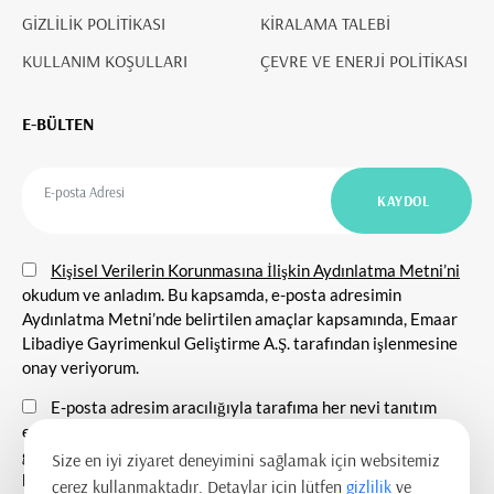
GİZLİLİK POLİTİKASI
KİRALAMA TALEBİ
KULLANIM KOŞULLARI
ÇEVRE VE ENERJİ POLİTİKASI
E-BÜLTEN
Kişisel Verilerin Korunmasına İlişkin Aydınlatma Metni’ni
okudum ve anladım. Bu kapsamda, e-posta adresimin
Aydınlatma Metni’nde belirtilen amaçlar kapsamında, Emaar
Libadiye Gayrimenkul Geliştirme A.Ş. tarafından işlenmesine
onay veriyorum.
E-posta adresim aracılığıyla tarafıma her nevi tanıtım
etkinlikleri ile ilgili duyuru ve bilgilendirmelerin
gönderilmesine, tanıtım ve pazarlama amacı ile iletişim
Size en iyi ziyaret deneyimini sağlamak için websitemiz
kurulmasına ve ticari elektronik ileti gönderilmesine onay
çerez kullanmaktadır. Detaylar için lütfen
gizlilik
ve