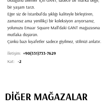
olduğunu bilenler için GANT, sadece bir marka değil,
bir yaşam tarzı.
Eğer siz de İstanbul’da şıklığı kaliteyle birleştiren,
zamansız ama yenilikçi bir koleksiyon arıyorsanız,
yolunuzu Emaar Square Mall’daki GANT mağazasına
mutlaka düşürün.
Çünkü bazı kıyafetler sadece giyilmez, stilinizi anlatır.
İletişim:
+90(531)733-7629
Kat:
-2
DİĞER MAĞAZALAR