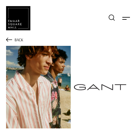
Mağaza, restaurant, etkinlik arama
BACK
POPÜLER ARAMALAR
Alışveriş
Lezzet
Eğlence
Kampanyalar
Etkinlik