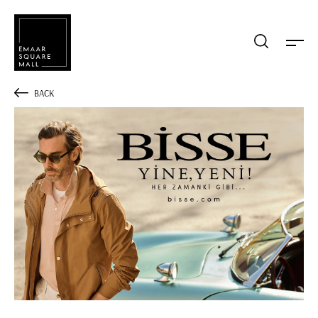
Mağaza, restaurant, etkinlik arama
BACK
POPÜLER ARAMALAR
Alışveriş
Lezzet
Eğlence
Kampanyalar
Etkinlik