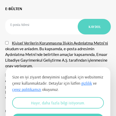
E-BÜLTEN
Kişisel Verilerin Korunmasına İlişkin Aydınlatma Metni’ni
okudum ve anladım. Bu kapsamda, e-posta adresimin
Aydınlatma Metni’nde belirtilen amaçlar kapsamında, Emaar
Libadiye Gayrimenkul Geliştirme A.Ş. tarafından işlenmesine
onay veriyorum.
E-posta adresim aracılığıyla tarafıma her nevi tanıtım
Size en iyi ziyaret deneyimini sağlamak için websitemiz
etkinlikleri ile ilgili duyuru ve bilgilendirmelerin
çerez kullanmaktadır. Detaylar için lütfen
gizlilik
ve
gönderilmesine, tanıtım ve pazarlama amacı ile iletişim
çerez politikamızı
okuyunuz.
kurulmasına ve ticari elektronik ileti gönderilmesine onay
veriyorum.
Hayır, daha fazla bilgi istiyorum.
UYGULAMAYI İNDİR