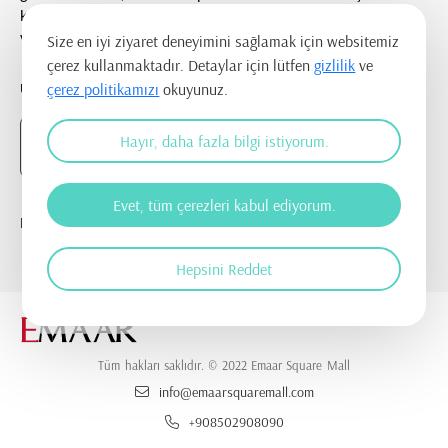
kurulmasına ve ticari elektronik ileti gönderilmesine onay
veriyorum.
Size en iyi ziyaret deneyimini sağlamak için websitemiz
çerez kullanmaktadır. Detaylar için lütfen
gizlilik
ve
UYGULAMAYI İNDİR
çerez politikamızı
okuyunuz.
Hayır, daha fazla bilgi istiyorum.
Evet, tüm çerezleri kabul ediyorum.
BİZİ TAKİP EDİN
Hepsini Reddet
Tüm hakları saklıdır. © 2022 Emaar Square Mall
info@emaarsquaremall.com
+908502908090