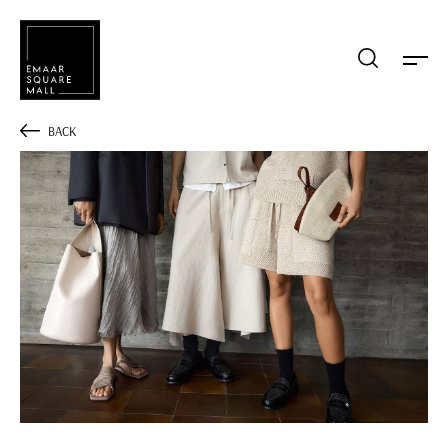
Mağaza, restaurant, etkinlik arama
BACK
POPÜLER ARAMALAR
Alışveriş
Lezzet
Eğlence
Kampanyalar
Etkinlik