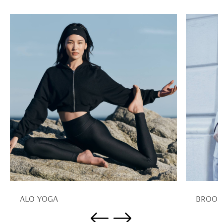
ALO YOGA
BROOK