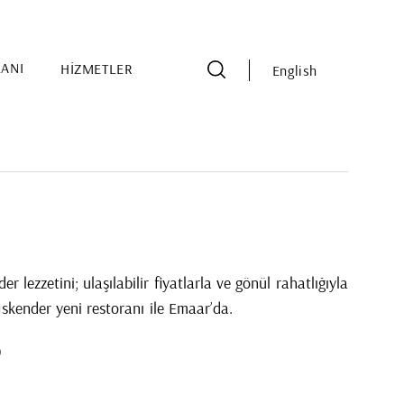
LANI
HİZMETLER
English
der lezzetini; ulaşılabilir fiyatlarla ve gönül rahatlığıyla
İskender yeni restoranı ile Emaar’da.
0