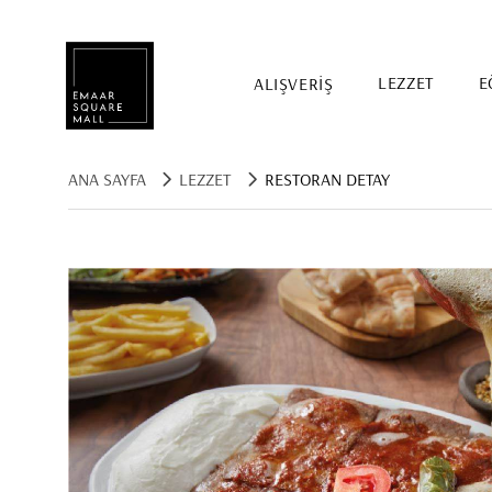
ALIŞVERİŞ
LEZZET
E
ANA SAYFA
LEZZET
RESTORAN DETAY
Mağaza, restaurant, etkinlik arama
POPÜLER ARAMALAR
Alışveriş
Lezzet
Eğlence
Kampanyalar