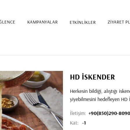
ĞLENCE
KAMPANYALAR
ETKİNLİKLER
ZİYARET P
HD İSKENDER
Herkesin bildiği, alıştığı isken
yiyebilmesini hedefleyen HD 
İletişim:
+90(850)290-809
Kat:
-1
Etkinlik