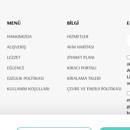
MENÜ
BİLGİ
E
HAKKIMIZDA
HİZMETLER
ALIŞVERİŞ
AVM HARİTASI
LEZZET
ZİYARET PLANI
o
EĞLENCE
KİRACI PORTALI
A
L
GİZLİLİK POLİTİKASI
KİRALAMA TALEBİ
o
KULLANIM KOŞULLARI
ÇEVRE VE ENERJİ POLİTİKASI
e
g
k
v